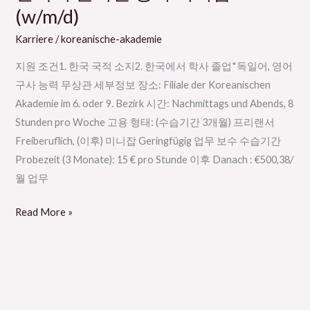
국
(w/m/d)
어
Karriere
/
koreanische-akademie
원
어
지원 조건1. 한국 국적 소지2. 한국에서 학사 졸업*독일어, 영어
민
구사 능력 무상관 세부정보 장소: Filiale der Koreanischen
강
Akademie im 6. oder 9. Bezirk 시간: Nachmittags und Abends, 8
사
Stunden pro Woche 고용 형태: (수습기간 3개월) 프리랜서
미
Freiberuflich, (이후) 미니잡 Geringfügig 업무 보수 수습기간
니
Probezeit (3 Monate): 15 € pro Stunde 이후 Danach : €500,38/
잡
월 업무
(w/m/d)
Read More »