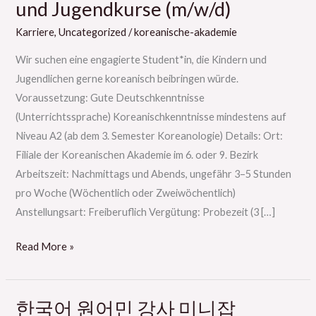
und Jugendkurse (m/w/d)
für
Karriere
,
Uncategorized
/
koreanische-akademie
Kinder-
und
Wir suchen eine engagierte Student*in, die Kindern und
Jugendkurse
Jugendlichen gerne koreanisch beibringen würde.
(m/w/d)
Voraussetzung: Gute Deutschkenntnisse
(Unterrichtssprache) Koreanischkenntnisse mindestens auf
Niveau A2 (ab dem 3. Semester Koreanologie) Details: Ort:
Filiale der Koreanischen Akademie im 6. oder 9. Bezirk
Arbeitszeit: Nachmittags und Abends, ungefähr 3–5 Stunden
pro Woche (Wöchentlich oder Zweiwöchentlich)
Anstellungsart: Freiberuflich Vergütung: Probezeit (3 […]
Read More »
한국어 원어민 강사 미니잡
한