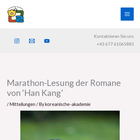
Skip
to
content
Kontaktieren Sie uns
+43 677 61065883
Marathon-Lesung der Romane
von ‘Han Kang’
/
Mitteilungen
/ By
koreanische-akademie