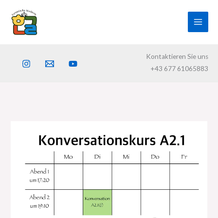
Skip
to
content
Kontaktieren Sie uns
+43 677 61065883