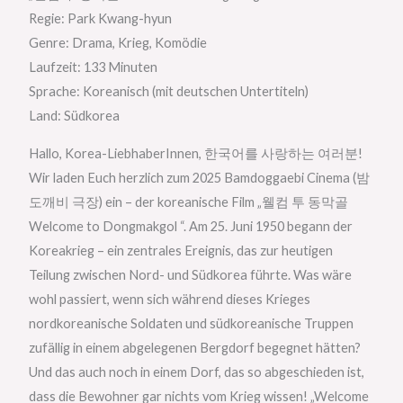
Regie: Park Kwang-hyun
Genre: Drama, Krieg, Komödie
Laufzeit: 133 Minuten
Sprache: Koreanisch (mit deutschen Untertiteln)
Land: Südkorea
Hallo, Korea-LiebhaberInnen, 한국어를 사랑하는 여러분!
Wir laden Euch herzlich zum 2025 Bamdoggaebi Cinema (밤
도깨비 극장) ein – der koreanische Film „웰컴 투 동막골
Welcome to Dongmakgol “. Am 25. Juni 1950 begann der
Koreakrieg – ein zentrales Ereignis, das zur heutigen
Teilung zwischen Nord- und Südkorea führte. Was wäre
wohl passiert, wenn sich während dieses Krieges
nordkoreanische Soldaten und südkoreanische Truppen
zufällig in einem abgelegenen Bergdorf begegnet hätten?
Und das auch noch in einem Dorf, das so abgeschieden ist,
dass die Bewohner gar nichts vom Krieg wissen! „Welcome