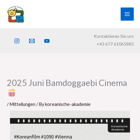
Skip
to
content
Kontaktieren Sie uns
+43 677 61065883
2025 Juni Bamdoggaebi Cinema
/
Mitteilungen
/ By
koreanische-akademie