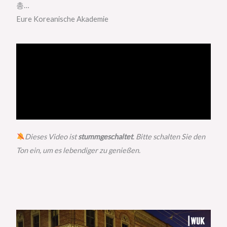
총…
Eure Koreanische Akademie
Dieses Video ist
stummgeschaltet
. Bitte schalten Sie den
Ton ein, um es lebendiger zu genießen.