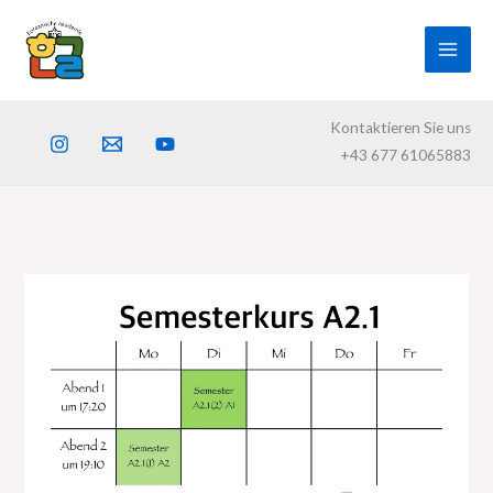
Skip
to
content
Kontaktieren Sie uns
+43 677 61065883