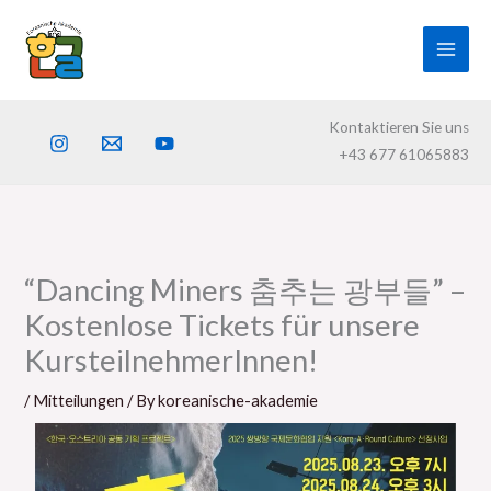
Skip
to
content
Kontaktieren Sie uns
+43 677 61065883
“Dancing Miners 춤추는 광부들” –
Kostenlose Tickets für unsere
KursteilnehmerInnen!
/
Mitteilungen
/ By
koreanische-akademie