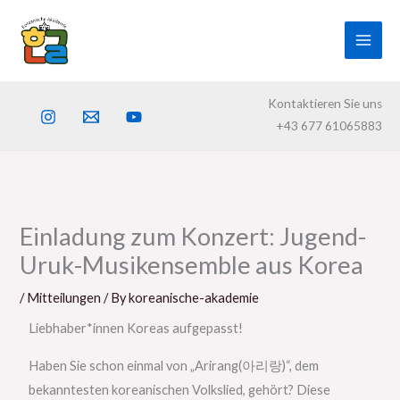
Skip
to
content
Kontaktieren Sie uns
+43 677 61065883
Einladung zum Konzert: Jugend-
Uruk-Musikensemble aus Korea
/
Mitteilungen
/ By
koreanische-akademie
Liebhaber*innen Koreas aufgepasst!
Haben Sie schon einmal von „Arirang(아리랑)“, dem
bekanntesten koreanischen Volkslied, gehört? Diese