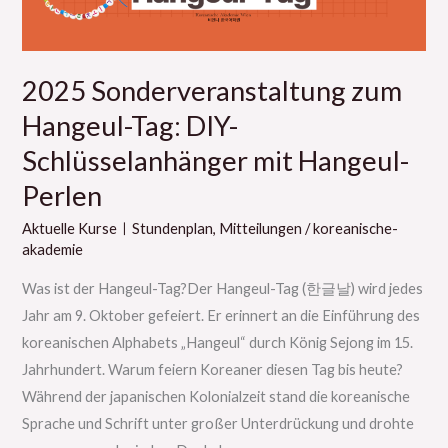
mit
Hangeul-
Perlen
2025 Sonderveranstaltung zum
Hangeul-Tag: DIY-
Schlüsselanhänger mit Hangeul-
Perlen
Aktuelle KurseㅣStundenplan
,
Mitteilungen
/
koreanische-
akademie
Was ist der Hangeul-Tag?Der Hangeul-Tag (한글날) wird jedes
Jahr am 9. Oktober gefeiert. Er erinnert an die Einführung des
koreanischen Alphabets „Hangeul“ durch König Sejong im 15.
Jahrhundert. Warum feiern Koreaner diesen Tag bis heute?
Während der japanischen Kolonialzeit stand die koreanische
Sprache und Schrift unter großer Unterdrückung und drohte