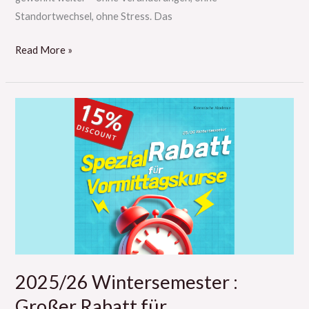
Standortwechsel, ohne Stress. Das
Read More »
2025/26
Wintersemester
:
Großer
Rabatt
für
Vormittagskurse!
2025/26 Wintersemester :
Großer Rabatt für