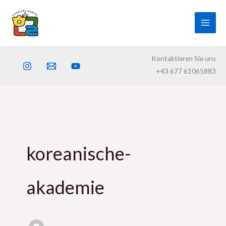
Skip
to
content
Kontaktieren Sie uns
+43 677 61065883
koreanische-
akademie