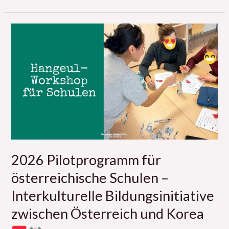
2026
Pilotprogramm
für
österreichische
Schulen
–
Interkulturelle
Bildungsinitiative
zwischen
Österreich
2026 Pilotprogramm für
und
österreichische Schulen –
Korea
Interkulturelle Bildungsinitiative
zwischen Österreich und Korea