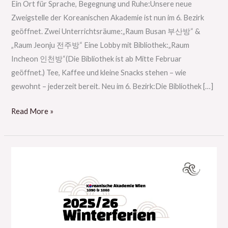
Ein Ort für Sprache, Begegnung und Ruhe:Unsere neue
Zweigstelle der Koreanischen Akademie ist nun im 6. Bezirk
geöffnet. Zwei Unterrichtsräume:„Raum Busan 부산방“ &
„Raum Jeonju 전주방“ Eine Lobby mit Bibliothek:„Raum
Incheon 인천방“(Die Bibliothek ist ab Mitte Februar
geöffnet.) Tee, Kaffee und kleine Snacks stehen – wie
gewohnt – jederzeit bereit. Neu im 6. Bezirk:Die Bibliothek […]
Read More »
Ferienzeiten
für
das
Wintersemester
2025/26