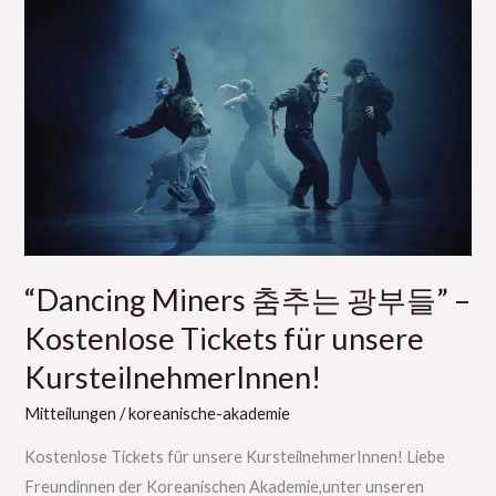
Miners
춤
추
는
광
부
들”
–
Kostenlose
Tickets
“Dancing Miners 춤추는 광부들” –
für
Kostenlose Tickets für unsere
unsere
KursteilnehmerInnen!
KursteilnehmerInnen!
Mitteilungen
/
koreanische-akademie
Kostenlose Tickets für unsere KursteilnehmerInnen! Liebe
Freundinnen der Koreanischen Akademie,unter unseren