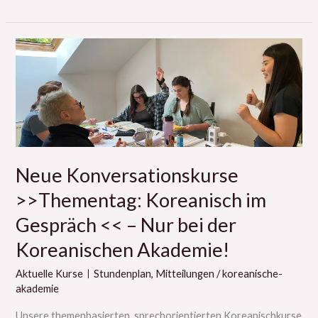
Neue
Konversationskurse
>>Thementag:
Koreanisch
im
Gespräch
<<
Neue Konversationskurse
–
>>Thementag: Koreanisch im
Nur
Gespräch << – Nur bei der
bei
der
Koreanischen Akademie!
Koreanischen
Aktuelle KurseㅣStundenplan
,
Mitteilungen
/
koreanische-
Akademie!
akademie
Unsere themenbasierten, sprechorientierten Koreanischkurse