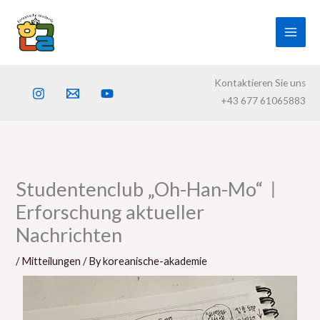
Skip
to
content
Kontaktieren Sie uns
+43 677 61065883
Studentenclub „Oh-Han-Mo“ㅣ
Erforschung aktueller
Nachrichten
/
Mitteilungen
/ By
koreanische-akademie